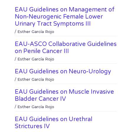
e
e
a
w
EAU Guidelines on Management of
n
n
c
i
l
w
e
t
Non-Neurogenic Female Lower
i
h
b
t
Urinary Tract Symptoms III
n
a
o
e
k
t
/
Esther García Rojo
o
r
e
s
k
d
a
EAU-ASCO Collaborative Guidelines
i
p
on Penile Cancer III
n
p
/
Esther García Rojo
EAU Guidelines on Neuro-Urology
/
Esther García Rojo
EAU Guidelines on Muscle Invasive
Bladder Cancer IV
/
Esther García Rojo
EAU Guidelines on Urethral
Strictures IV