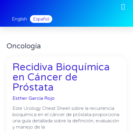
M
Ir
al
contenido
English
Español
Oncología
Página
Página
Página
Recidiva Bioquímica
en Cáncer de
Próstata
Esther García Rojo
Este Urology Cheat Sheet sobre la recurrencia
bioquímica en el cáncer de próstata proporciona
una guía detallada sobre la definición, evaluación
y manejo de la