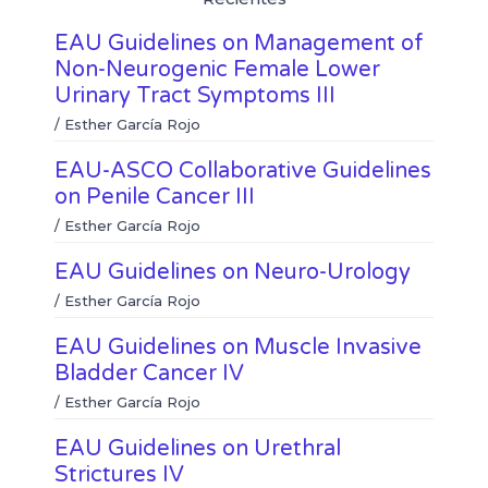
e
e
a
w
EAU Guidelines on Management of
n
n
c
i
l
w
e
t
Non-Neurogenic Female Lower
i
h
b
t
Urinary Tract Symptoms III
n
a
o
e
k
t
/
Esther García Rojo
o
r
e
s
k
d
a
EAU-ASCO Collaborative Guidelines
i
p
on Penile Cancer III
n
p
/
Esther García Rojo
EAU Guidelines on Neuro-Urology
/
Esther García Rojo
EAU Guidelines on Muscle Invasive
Bladder Cancer IV
/
Esther García Rojo
EAU Guidelines on Urethral
Strictures IV