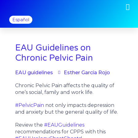
M
Ir
al
contenido
Español
EAU Guidelines on
Chronic Pelvic Pain
EAU guidelines
Esther García Rojo
Chronic Pelvic Pain affects the quality of
one’s social, family and work life.
#PelvicPain
not only impacts depression
and anxiety but the general quality of life.
Review the
#EAUGuidelines
recommendations for CPPS with this