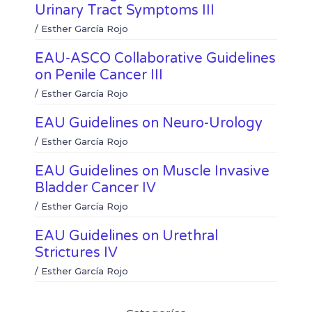
b
t
Urinary Tract Symptoms III
n
a
o
e
k
t
/
Esther García Rojo
o
r
e
s
k
d
a
EAU-ASCO Collaborative Guidelines
i
p
on Penile Cancer III
n
p
/
Esther García Rojo
EAU Guidelines on Neuro-Urology
/
Esther García Rojo
EAU Guidelines on Muscle Invasive
Bladder Cancer IV
/
Esther García Rojo
EAU Guidelines on Urethral
Strictures IV
/
Esther García Rojo