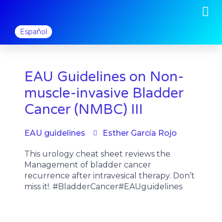
M
Ir
al
contenido
Español
EAU Guidelines on Non-
muscle-invasive Bladder
Cancer (NMBC) III
EAU guidelines
Esther García Rojo
This urology cheat sheet reviews the
Management of bladder cancer
recurrence after intravesical therapy. Don’t
miss it!. #BladderCancer#EAUguidelines