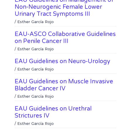
l
w
e
t
Non-Neurogenic Female Lower
i
h
b
t
Urinary Tract Symptoms III
n
a
o
e
k
t
/
Esther García Rojo
o
r
e
s
k
d
a
EAU-ASCO Collaborative Guidelines
i
p
on Penile Cancer III
n
p
/
Esther García Rojo
EAU Guidelines on Neuro-Urology
/
Esther García Rojo
EAU Guidelines on Muscle Invasive
Bladder Cancer IV
/
Esther García Rojo
EAU Guidelines on Urethral
Strictures IV
/
Esther García Rojo