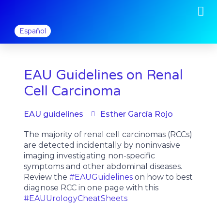
M
Ir
al
contenido
Español
EAU Guidelines on Renal
Cell Carcinoma
EAU guidelines
Esther García Rojo
The majority of renal cell carcinomas (RCCs)
are detected incidentally by noninvasive
imaging investigating non-specific
symptoms and other abdominal diseases.
Review the
#EAUGuidelines
on how to best
diagnose RCC in one page with this
#EAUUrologyCheatSheets