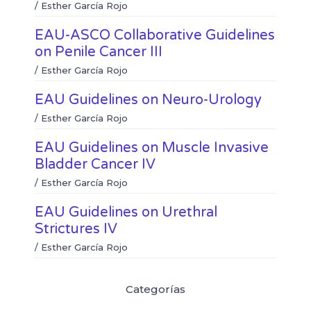
k
t
/
Esther García Rojo
o
r
e
s
k
d
a
EAU-ASCO Collaborative Guidelines
i
p
on Penile Cancer III
n
p
/
Esther García Rojo
EAU Guidelines on Neuro-Urology
/
Esther García Rojo
EAU Guidelines on Muscle Invasive
Bladder Cancer IV
/
Esther García Rojo
EAU Guidelines on Urethral
Strictures IV
/
Esther García Rojo
Categorías