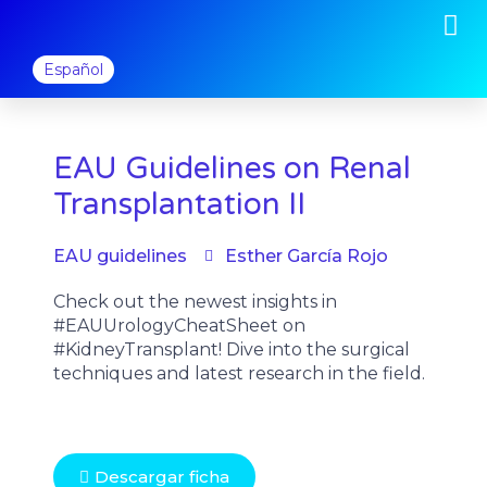
M
Ir
al
contenido
Español
EAU Guidelines on Renal
Transplantation II
EAU guidelines
Esther García Rojo
Check out the newest insights in
#EAUUrologyCheatSheet on
#KidneyTransplant! Dive into the surgical
techniques and latest research in the field.
Descargar ficha