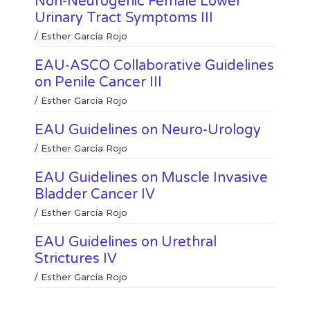
Non-Neurogenic Female Lower
i
h
b
t
Urinary Tract Symptoms III
n
a
o
e
k
t
/
Esther García Rojo
o
r
e
s
k
d
a
EAU-ASCO Collaborative Guidelines
i
p
on Penile Cancer III
n
p
/
Esther García Rojo
EAU Guidelines on Neuro-Urology
/
Esther García Rojo
EAU Guidelines on Muscle Invasive
Bladder Cancer IV
/
Esther García Rojo
EAU Guidelines on Urethral
Strictures IV
/
Esther García Rojo