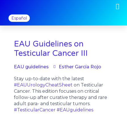
M
Ir
al
contenido
Español
EAU Guidelines on
Testicular Cancer III
EAU guidelines
Esther García Rojo
Stay up-to-date with the latest
#EAUUrologyCheatSheet
on Testicular
Cancer. This edition focuses on critical
follow-up after curative therapy and rare
adult para- and testicular tumors.
#TesticularCancer
#EAUguidelines