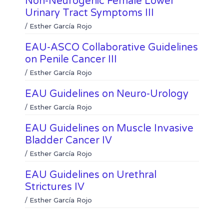
Non-Neurogenic Female Lower
i
h
b
t
Urinary Tract Symptoms III
n
a
o
e
k
t
/
Esther García Rojo
o
r
e
s
k
d
a
EAU-ASCO Collaborative Guidelines
i
p
on Penile Cancer III
n
p
/
Esther García Rojo
EAU Guidelines on Neuro-Urology
/
Esther García Rojo
EAU Guidelines on Muscle Invasive
Bladder Cancer IV
/
Esther García Rojo
EAU Guidelines on Urethral
Strictures IV
/
Esther García Rojo