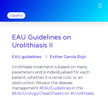
M
Ir
al
contenido
Español
EAU Guidelines on
Urolithiasis II
EAU guidelines
Esther García Rojo
Urolithiasis treatment is based on many
parameters and is individualised for each
patient, whether it is renal colic or an
obstruction. Review the disease
management
#EAUGuidelines
in this
#EAUUrologyCheatSheets
on
#Urolithiasis
.