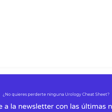
k
t
e
s
d
a
i
p
n
p
¿No quieres perderte ninguna Urology Cheat Sheet?
e a la newsletter con las últimas