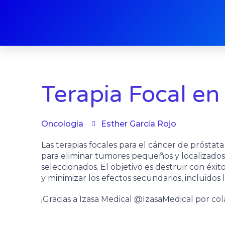
Ir
al
contenido
Terapia Focal en
Oncología
Esther García Rojo
Las terapias focales para el cáncer de prósta
para eliminar tumores pequeños y localizado
seleccionados. El objetivo es destruir con éxi
y minimizar los efectos secundarios, incluidos 
¡Gracias a Izasa Medical @IzasaMedical por