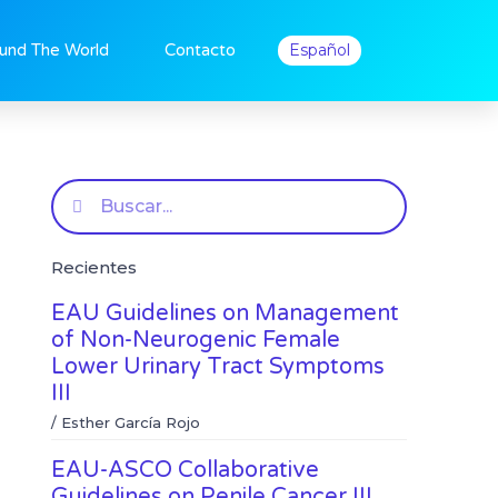
und The World
Contacto
Español
Buscar
Recientes
EAU Guidelines on Management
of Non-Neurogenic Female
Lower Urinary Tract Symptoms
a
III
/
Esther García Rojo
EAU-ASCO Collaborative
Guidelines on Penile Cancer III