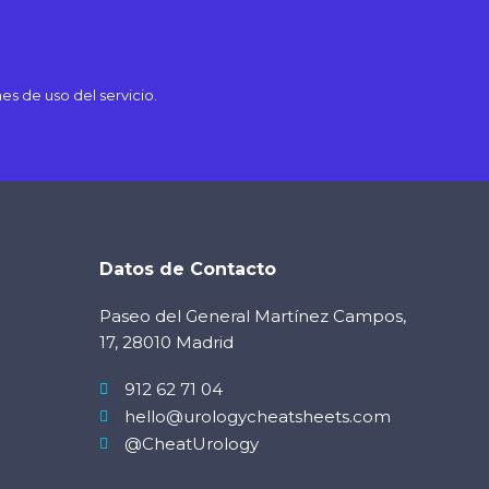
es de uso del servicio.
Datos de Contacto
Paseo del General Martínez Campos,
17, 28010 Madrid
912 62 71 04
hello@urologycheatsheets.com
@CheatUrology