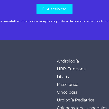
Suscribirse
tra newsletter impica que aceptas la
política de privacidad
y condicion
Andrología
HBP-Funcional
Litiasis
Miscelánea
Oncología
Urología Pediátrica
Colaboraciones especiales