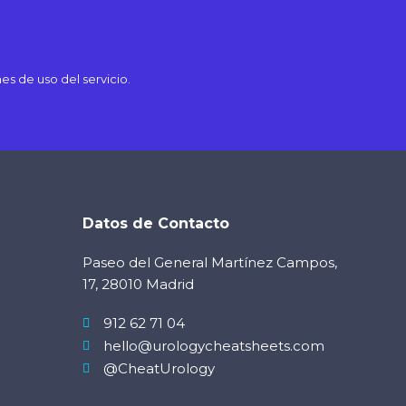
es de uso del servicio.
Datos de Contacto
Paseo del General Martínez Campos,
17, 28010 Madrid
912 62 71 04
hello@urologycheatsheets.com
@CheatUrology