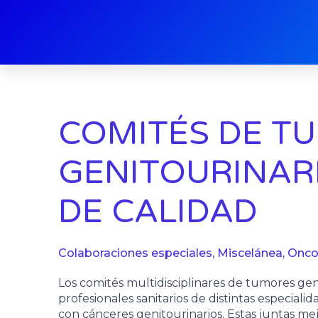
Ir
al
contenido
COMITÉS DE T
GENITOURINARI
DE CALIDAD
Colaboraciones especiales
,
Miscelánea
,
Onco
Los comités multidisciplinares de tumores gen
profesionales sanitarios de distintas especiali
con cánceres genitourinarios. Estas juntas me