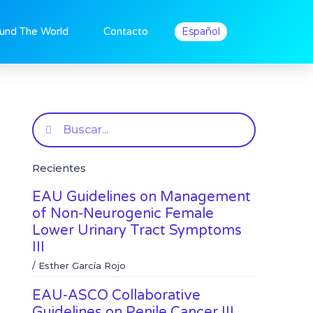
und The World
Contacto
Español
Buscar
Recientes
EAU Guidelines on Management
of Non-Neurogenic Female
Lower Urinary Tract Symptoms
III
/
Esther García Rojo
EAU-ASCO Collaborative
Guidelines on Penile Cancer III